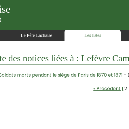
ise
)
Le Père Lachaise
Les listes
te des notices liées à : Lefèvre Ca
Soldats morts pendant le siège de Paris de 1870 et 1871
- 
« Précédent
1
2