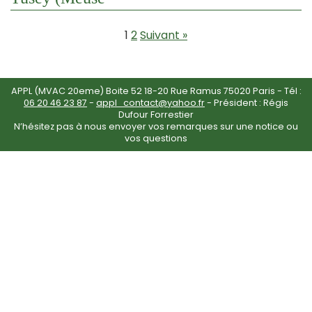
1
2
Suivant »
APPL (MVAC 20eme) Boite 52 18-20 Rue Ramus 75020 Paris - Tél :
06 20 46 23 87
-
appl_contact@yahoo.fr
- Président : Régis
Dufour Forrestier
N’hésitez pas à nous envoyer vos remarques sur une notice ou
vos questions