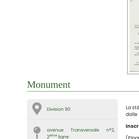
Monument
La st
Division 90
dalle
Inscr
avenue Transversale n°2,
ème
2
ligne
(Pla