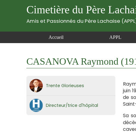
Cimetière du Père Lacha
Amis et Passionnés du Père Lachaise (APPL
Accueil
APPL
CASANOVA Raymond (191
Raymo
Trente Glorieuses
juin 
de so
Saint-
Directeur/trice d'hôpital
Sa sœ
décèd
cavea