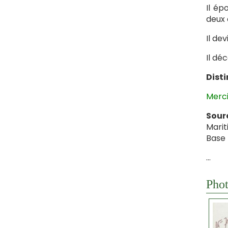
Il ép
deux 
Il de
Il dé
Disti
Merci
Sour
Marit
Base 
…
Phot