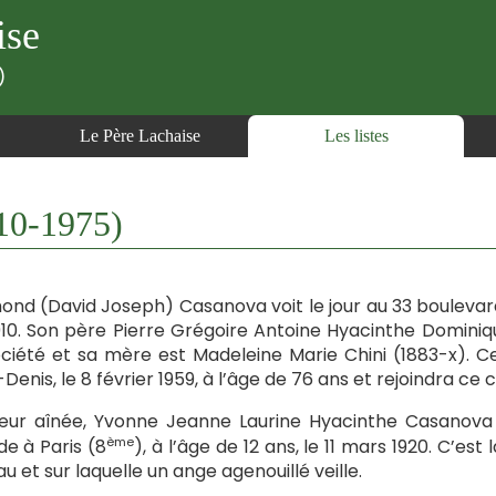
ise
)
Le Père Lachaise
Les listes
0-1975)
nd (David Joseph) Casanova voit le jour au 33 boulevar
1910. Son père Pierre Grégoire Antoine Hyacinthe Dominiq
ciété et sa mère est Madeleine Marie Chini (1883-x). Cel
Denis, le 8 février 1959, à l’âge de 76 ans et rejoindra ce c
ur aînée, Yvonne Jeanne Laurine Hyacinthe Casanova vo
ème
e à Paris (8
), à l’âge de 12 ans, le 11 mars 1920. C’
u et sur laquelle un ange agenouillé veille.