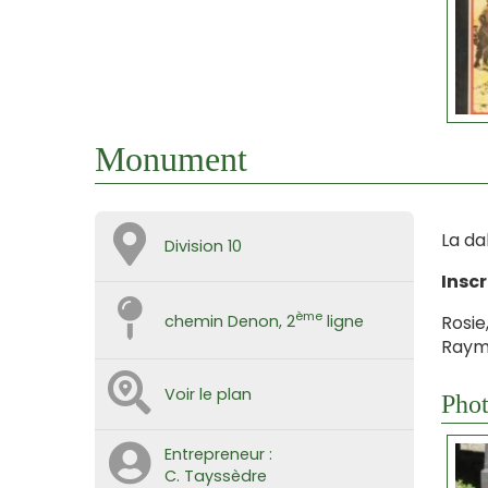
Monument
La da
Division 10
Inscr
ème
Rosie,
chemin Denon, 2
ligne
Raymo
Voir le plan
Phot
Entrepreneur :
C. Tayssèdre