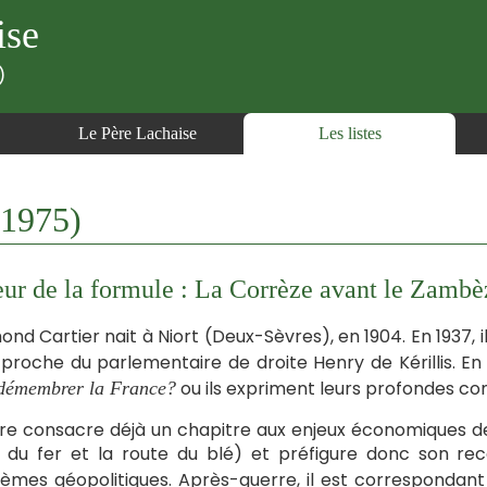
ise
)
Le Père Lachaise
Les listes
1975)
ur de la formule : La Corrèze avant le Zambè
nd Cartier nait à Niort (Deux-Sèvres), en 1904. En 1937, i
t proche du parlementaire de droite Henry de Kérillis. En 
ou ils expriment leurs profondes con
démembrer la France?
vre consacre déjà un chapitre aux enjeux économiques de
e du fer et la route du blé) et préfigure donc son 
èmes géopolitiques. Après-guerre, il est corresponda