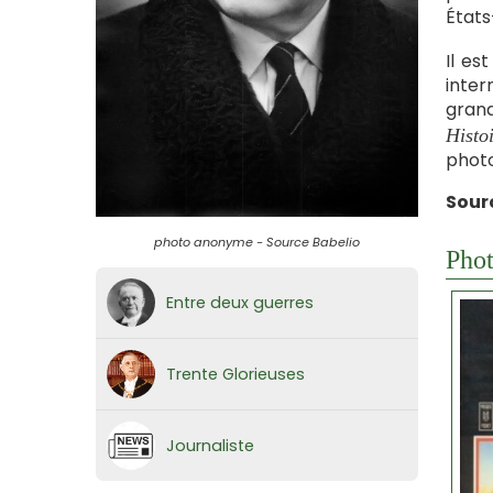
États
Il es
inter
grand
Histo
photo
Sour
photo anonyme - Source Babelio
Phot
Entre deux guerres
Trente Glorieuses
Journaliste