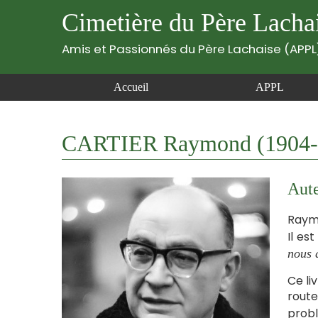
Cimetière du Père Lacha
Amis et Passionnés du Père Lachaise (APPL
Accueil
APPL
CARTIER Raymond (1904-
Aute
Raymo
Il es
nous 
Ce li
rout
probl