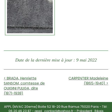
Date de la dernière mise à jour : 9 mai 2022
< BRADA, Henriette
CARPENTIER Madeleine
SANSOM, comtesse de
(1865-1940) >
QUIGINI PULIGA, dite
(1871-1938)
APPL (MVAC 20eme) Boite 52 18-20 Rue Ramus 75020 Paris - Tél :
06 20 46 23 87
-
appl_contact@yahoo.fr
- Président : Régis