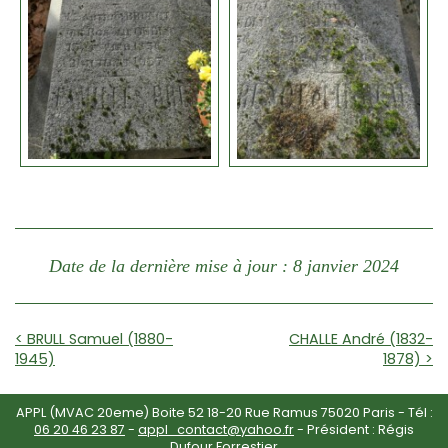
Date de la dernière mise à jour : 8 janvier 2024
< BRULL Samuel (1880-
CHALLE André (1832-
1945)
1878) >
APPL (MVAC 20eme) Boite 52 18-20 Rue Ramus 75020 Paris - Tél :
06 20 46 23 87
-
appl_contact@yahoo.fr
- Président : Régis
Dufour Forrestier