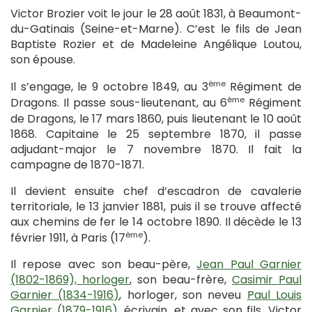
Victor Brozier voit le jour le 28 août 1831, à Beaumont-
du-Gatinais (Seine-et-Marne). C’est le fils de Jean
Baptiste Rozier et de Madeleine Angélique Loutou,
son épouse.
ème
Il s’engage, le 9 octobre 1849, au 3
Régiment de
ème
Dragons. Il passe sous-lieutenant, au 6
Régiment
de Dragons, le 17 mars 1860, puis lieutenant le 10 août
1868. Capitaine le 25 septembre 1870, il passe
adjudant-major le 7 novembre 1870. Il fait la
campagne de 1870-1871.
Il devient ensuite chef d’escadron de cavalerie
territoriale, le 13 janvier 1881, puis il se trouve affecté
aux chemins de fer le 14 octobre 1890. Il décède le 13
ème
février 1911, à Paris (17
).
Il repose avec son beau-père,
Jean Paul Garnier
(1802-1869), horloger
, son beau-frère,
Casimir Paul
Garnier (1834-1916)
, horloger, son neveu
Paul Louis
Garnier (1879-1916)
, écrivain, et avec son fils, Victor