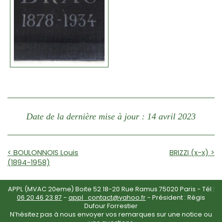
Date de la dernière mise à jour : 14 avril 2023
< BOULONNOIS Louis
BRIZZI (x-x) >
(1894-1958)
APPL (MVAC 20eme) Boite 52 18-20 Rue Ramus 75020 Paris - Tél :
06 20 46 23 87
-
appl_contact@yahoo.fr
- Président : Régis
Dufour Forrestier
N’hésitez pas à nous envoyer vos remarques sur une notice ou