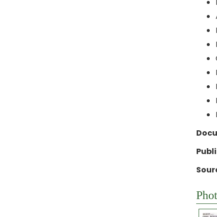
Docu
Publ
Sour
Phot