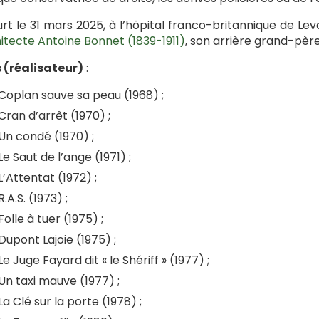
urt le 31 mars 2025, à l’hôpital franco-britannique de Le
itecte Antoine Bonnet (1839-1911)
, son arrière grand-pèr
 (réalisateur)
:
Coplan sauve sa peau (1968) ;
Cran d’arrêt (1970) ;
Un condé (1970) ;
Le Saut de l’ange (1971) ;
L’Attentat (1972) ;
R.A.S. (1973) ;
Folle à tuer (1975) ;
Dupont Lajoie (1975) ;
Le Juge Fayard dit « le Shériff » (1977) ;
Un taxi mauve (1977) ;
La Clé sur la porte (1978) ;