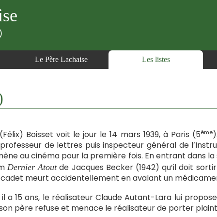
ise
)
Le Père Lachaise
Les listes
)
ème
(Félix) Boisset voit le jour le 14 mars 1939, à Paris (5
)
professeur de lettres puis inspecteur général de l’Instruc
ène au cinéma pour la première fois. En entrant dans la sall
lm
de Jacques Becker (1942) qu’il doit sortir 
Dernier Atout
 cadet meurt accidentellement en avalant un médicamen
il a 15 ans, le réalisateur Claude Autant-Lara lui prop
son père refuse et menace le réalisateur de porter plai