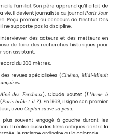
icile familial. Son père apprend qu’il a fait de
vie, il devient journaliste au journal
Paris Jour
oire. Reçu premier au concours de l’Institut Des
 ne supporte pas la discipline.
’interviewer des acteurs et des metteurs en
ropose de faire des recherches historiques pour
r son assistant.
 record du 300 mètres.
à des revues spécialisées (
Cinéma, Midi-Minuit
rançaises.
), Claude Sautet (
’Aîné des Ferchaux
L’Arme à
(
). En 1968, il signe son premier
Paris brûle-t-il ?
teur, avec
Coplan sauve sa peau.
e plus souvent engagé à gauche durant les
on. Il réalise aussi des films critiques contre la
’armée, le racisme ordinaire ou la calomnie.