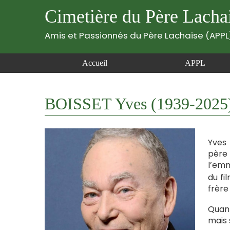
Cimetière du Père Lacha
Amis et Passionnés du Père Lachaise (APPL
Accueil
APPL
BOISSET Yves (1939-2025
Yves 
père 
l’emm
du fi
frère
Quan 
mais 