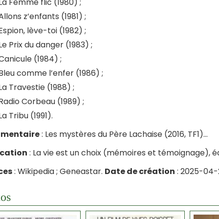
La Femme flic (1980) ;
Allons z’enfants (1981) ;
Espion, lève-toi (1982) ;
Le Prix du danger (1983) ;
Canicule (1984) ;
Bleu comme l’enfer (1986) ;
La Travestie (1988) ;
Radio Corbeau (1989) ;
La Tribu (1991).
mentaire
: Les mystères du Père Lachaise (2016, TF1)…
ication
: La vie est un choix (mémoires et témoignage), éd
ces
: Wikipedia ; Geneastar.
Date de création
: 2025-04-2
os