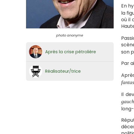
En hy
la fi
où il
Haute
photo anonyme
Pass
scène
son p
Après la crise pétrolière
Par a
Réalisateur/trice
Après
fanta
Il de
gauch
long-
Répu
décenn
polit