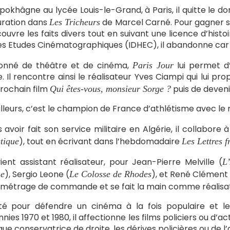
pokhâgne au lycée Louis-le-Grand, à Paris, il quitte le dom
guration dans
de Marcel Carné. Pour gagner sa 
Les Tricheurs
 couvre les faits divers tout en suivant une licence d’hist
s Etudes Cinématographiques (IDHEC), il abandonne car il
ionné de théâtre et de cinéma,
lui permet d
Paris Jour
. Il rencontre ainsi le réalisateur Yves Ciampi qui lui p
rochain film
puis de deveni
Qui êtes-vous, monsieur Sorge ?
illeurs, c’est le champion de France d’athlétisme avec le
 avoir fait son service militaire en Algérie, il collabore 
), tout en écrivant dans l’hebdomadaire
stique
Les Lettres f
vient assistant réalisateur, pour Jean-Pierre Melville (
L
), Sergio Leone (
), et René Clément 
e
Le Colosse de Rhodes
métrage de commande et se fait la main comme réalisa
té pour défendre un cinéma à la fois populaire et l
ies 1970 et 1980, il affectionne les films policiers ou d’acti
ique conservatrice de droite, les dérives policières ou de l