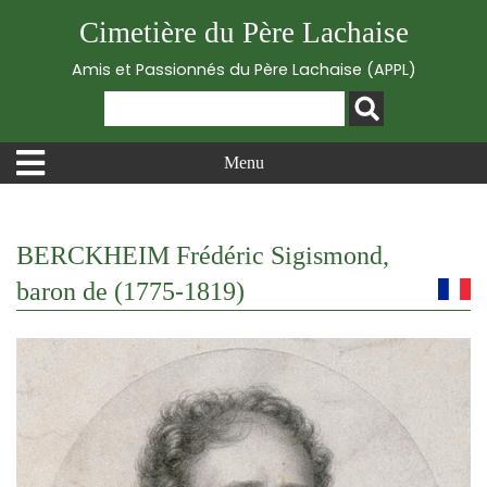
Cimetière du Père Lachaise
Amis et Passionnés du Père Lachaise (APPL)
Menu
BERCKHEIM Frédéric Sigismond,
baron de (1775-1819)