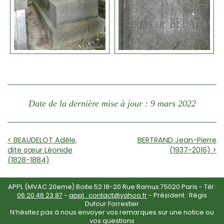
Date de la dernière mise à jour : 9 mars 2022
< BEAUDELOT Adèle,
BERTRAND Jean-Pierre
dite sœur Léonide
(1937-2016) >
(1828-1884)
APPL (MVAC 20eme) Boite 52 18-20 Rue Ramus 75020 Paris - Tél :
06 20 46 23 87
-
appl_contact@yahoo.fr
- Président : Régis
Dufour Forrestier
N’hésitez pas à nous envoyer vos remarques sur une notice ou
vos questions