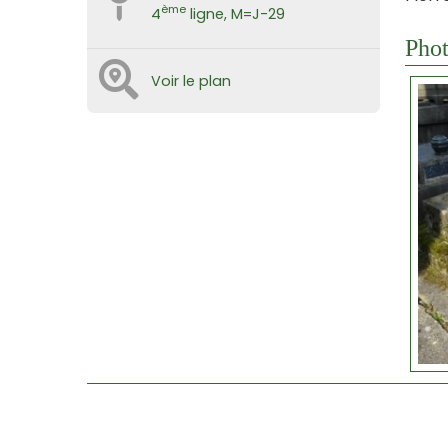
ème
4
ligne, M=J-29
Phot
Voir le plan