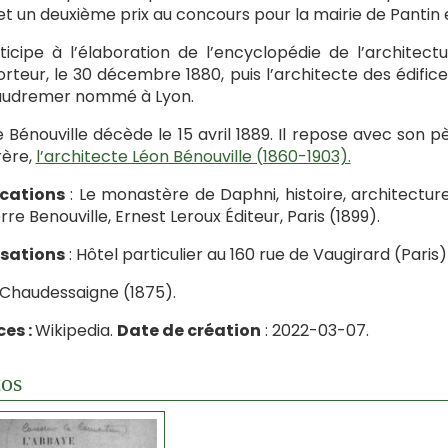
et un deuxième prix au concours pour la mairie de Pantin 
rticipe à l’élaboration de l’encyclopédie de l’architect
rteur, le 30 décembre 1880, puis l’architecte des édifice
audremer nommé à Lyon.
e Bénouville décède le 15 avril 1889. Il repose avec son p
rère,
l’architecte Léon Bénouville (1860-1903).
ications
: Le monastère de Daphni, histoire, architecture
erre Benouville, Ernest Leroux Éditeur, Paris (1899).
isations
: Hôtel particulier au 160 rue de Vaugirard (Paris) 
 Chaudessaigne (1875).
es :
Wikipedia.
Date de création
: 2022-03-07.
os