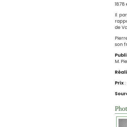
1878 
Il pa
rappo
de V
Pierr
son f
Publ
M. Pi
Réal
Prix
:
Sourc
Phot