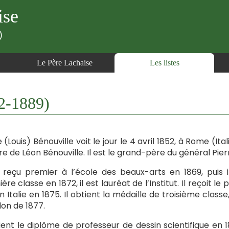
ise
)
Le Père Lachaise
Les listes
2-1889)
 (Louis) Bénouville voit le jour le 4 avril 1852, à Rome (Ital
ère de Léon Bénouville. Il est le grand-père du général Pier
t reçu premier à l’école des beaux-arts en 1869, puis il
ère classe en 1872, il est lauréat de l’Institut. Il reçoit l
n Italie en 1875. Il obtient la médaille de troisième class
lon de 1877.
tient le diplôme de professeur de dessin scientifique en 