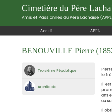
Cimetière du Père Lacha
Amis et Passionnés du Père Lachaise (APPL
Accueil
APPL
BENOUVILLE Pierre (185
Pierre
Troisième République
le fr
Il es
Architecte
premi
ans e
au sa
Il ob