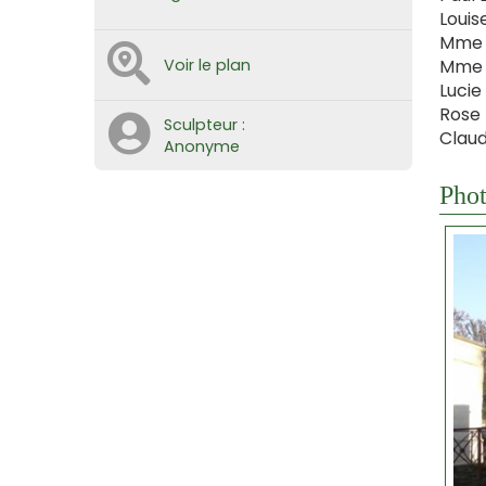
Louis
Mme L
Voir le plan
Mme A
Lucie
Rose 
Sculpteur :
Claud
Anonyme
Phot