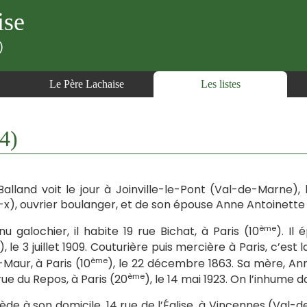
ise
)
Le Père Lachaise
Les listes
4)
Balland voit le jour à Joinville-le-Pont (Val-de-Marne), l
-x), ouvrier boulanger, et de son épouse Anne Antoinette
ème
u galochier, il habite 19 rue Bichat, à Paris (10
). Il
), le 3 juillet 1909. Couturière puis mercière à Paris, c’est l
ème
-Maur, à Paris (10
), le 22 décembre 1863. Sa mère, An
ème
rue du Repos, à Paris (20
), le 14 mai 1923. On l’inhume 
cède à son domicile, 14 rue de l’Église, à Vincennes (Val-d