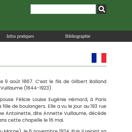
Infos pratiques
Bibliographie
e 9 août 1867. C’est le fils de Gilbert Balland
 Vuillaume (1844-1923).
 épouse Félicie Louise Eugénie Hémard, à Paris
a fille de boulangers. Elle a vu le jour au 193 rue
ne Antoinette, dite Annette Vuillaume, décède
dans cette chapelle le 16 mai.
e-Marne), le 6 novembre 1924. Puis il rejoint sa