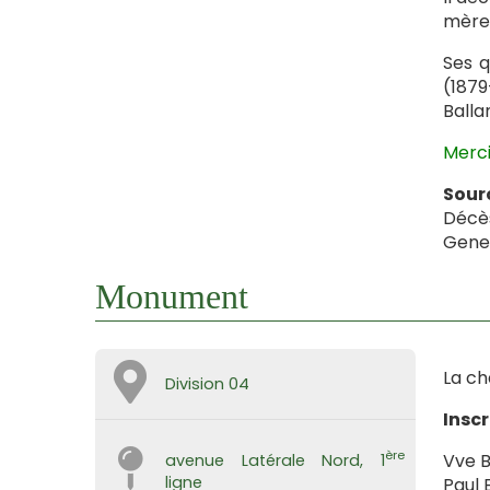
mère 
Ses q
(1879
Balla
Merci
Sour
Décès
Gene
Monument
La ch
Division 04
Insc
ère
Vve B
avenue Latérale Nord, 1
ligne
Paul 