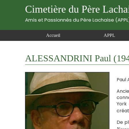
Cimetière du Père Lacha
Amis et Passionnés du Père Lachaise (APPL
Accueil
APPL
ALESSANDRINI Paul (194
Paul A
Ancie
conna
York 
créa
De pl