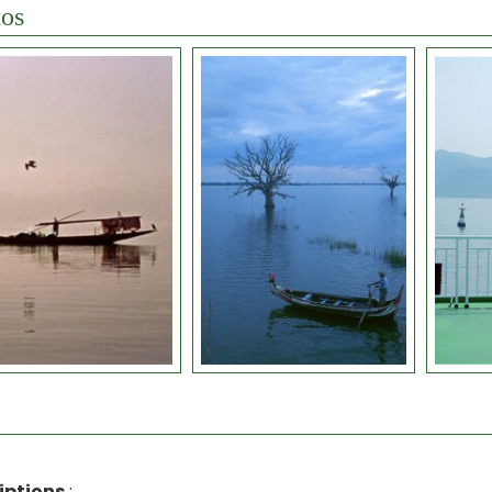
os
iptions
: