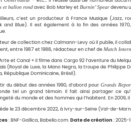
– etc… Il réalise aussi de nombreux docume
l Observateur
avec Bob Marley et
devenu un
s et ballon rond
Burnin’ Spear
illeurs, c’est un producteur à France Musique (Jazz, 
k and Blue). Il est également à la fin des années 1970
ue.
teur de collection chez Calmann-Levy où il publie, il coll
vient, entre 1987 et 1988, rédacteur en chef de
Match Intern
Arte et Canal + il filme dans Cargo 92 l’aventure du Mel
ais (Royal de Luxe, la Mano Negra, la troupe de Philippe
, République Dominicaine, Brésil).
tir du début des années 1990, d’abord pour
Grands Repor
nde tel un grand témoin. Il fait ainsi partager ce qu’
angeté du monde et des hommes qui l’habitent. En 2009, il
cède le 23 décembre 2022, à Ivry-sur-Seine (Val-de-Marn
ces
: BNF-Gallica, Babelio.com.
Date de création
: 2025-1