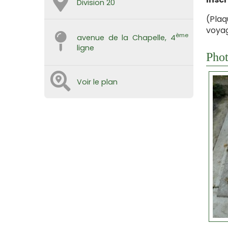
Division 20
(Plaq
voyag
ème
avenue de la Chapelle, 4
ligne
Phot
Voir le plan