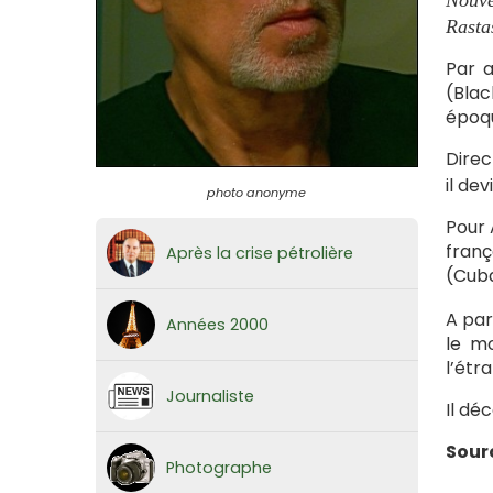
Nouve
Rasta
Par a
(Blac
époq
Direc
il de
photo anonyme
Pour 
franç
Après la crise pétrolière
(Cuba
A par
Années 2000
le mo
l’étr
Journaliste
Il dé
Sour
Photographe