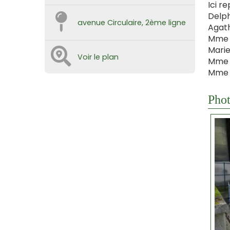
Ici re
Delph
avenue Circulaire, 2ème ligne
Agath
Mme G
Marie
Voir le plan
Mme G
Mme V
Phot