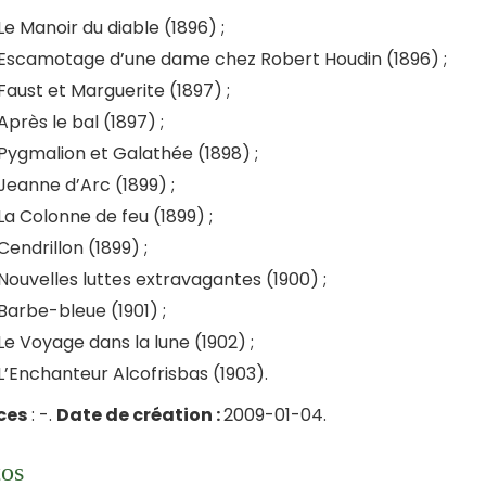
Le Manoir du diable (1896) ;
Escamotage d’une dame chez Robert Houdin (1896) ;
Faust et Marguerite (1897) ;
Après le bal (1897) ;
Pygmalion et Galathée (1898) ;
Jeanne d’Arc (1899) ;
La Colonne de feu (1899) ;
Cendrillon (1899) ;
Nouvelles luttes extravagantes (1900) ;
Barbe-bleue (1901) ;
Le Voyage dans la lune (1902) ;
L’Enchanteur Alcofrisbas (1903).
ces
: -.
Date de création :
2009-01-04.
os