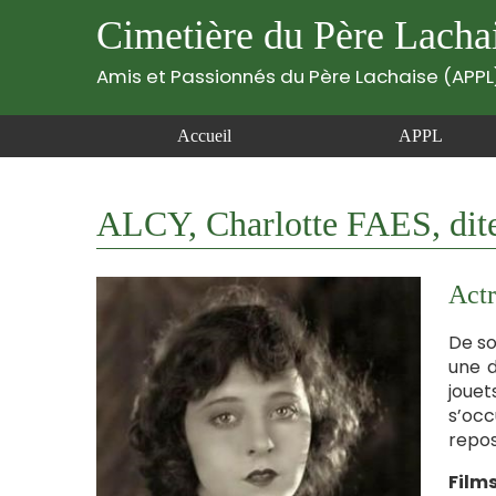
Cimetière du Père Lacha
Amis et Passionnés du Père Lachaise (APPL
Accueil
APPL
ALCY, Charlotte FAES, dite
Actr
De so
une d
jouet
s’occ
repos
Film