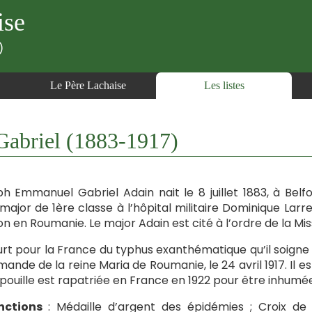
ise
)
Le Père Lachaise
Les listes
abriel (1883-1917)
h Emmanuel Gabriel Adain nait le 8 juillet 1883, à Belf
major de 1ère classe à l’hôpital militaire Dominique Larre
on en Roumanie. Le major Adain est cité à l’ordre de la Mis
urt pour la France du typhus exanthématique qu’il soigne à
mande de la reine Maria de Roumanie, le 24 avril 1917. Il
pouille est rapatriée en France en 1922 pour être inhumé
nctions
: Médaille d’argent des épidémies ; Croix de 