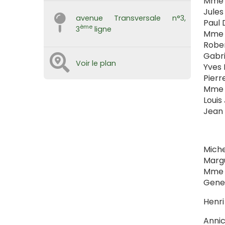
Mme J
Jules
avenue Transversale n°3,
Paul 
ème
3
ligne
Mme A
Rober
Gabri
Voir le plan
Yves 
Pierr
Mme R
Louis
Jean 
Miche
Margu
Mme L
Genev
Henri
Annic