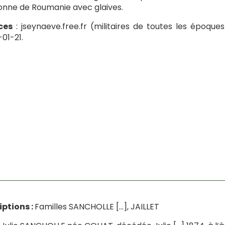
nne de Roumanie avec glaives.
ces
: jseynaeve.free.fr (militaires de toutes les époqu
01-21.
iptions :
Familles SANCHOLLE […], JAILLET