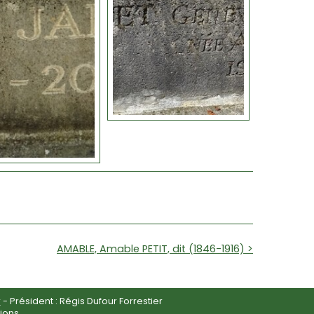
AMABLE, Amable PETIT, dit (1846-1916) >
r
- Président : Régis Dufour Forrestier
ions