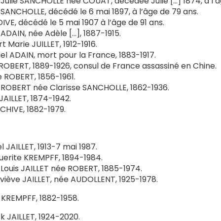
ulie SANCHOLLE née COUAT, décédée Julie […] 1874, à l’â
 SANCHOLLE, décédé le 6 mai 1897, à l’âge de 79 ans.
DIVE, décédé le 5 mai 1907 à l’âge de 91 ans.
DAIN, née Adèle […], 1887-1915.
t Marie JUILLET, 1912-1916.
el ADAIN, mort pour la France, 1883-1917.
ROBERT, 1889-1926, consul de France assassiné en Chine.
e ROBERT, 1856-1961.
OBERT née Clarisse SANCHOLLE, 1862-1936.
 JAILLET, 1874-1942.
CHIVE, 1882-1979.
l JAILLET, 1913-7 mai 1987.
erite KREMPFF, 1894-1984.
ouis JAILLET née ROBERT, 1885-1974.
iève JAILLET, née AUDOLLENT, 1925-1978.
 KREMPFF, 1882-1958.
k JAILLET, 1924-2020.