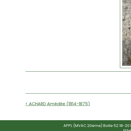
< ACHARD Amédée (1814-1875)
APPL (MVAC 20eme) Boite 52 18-20 R
N’h