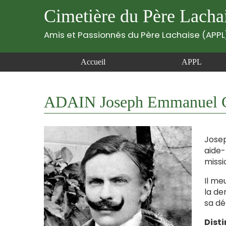
Cimetière du Père Lacha
Amis et Passionnés du Père Lachaise (APPL
Accueil
APPL
ADAIN Joseph Emmanuel G
Josep
aide-
missi
Il me
la de
sa dé
Disti