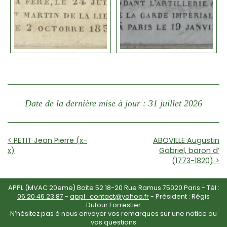
Date de la dernière mise à jour : 31 juillet 2026
< PETIT Jean Pierre (x-
ABOVILLE Augustin
x)
Gabriel, baron d’
(1773-1820) >
APPL (MVAC 20eme) Boite 52 18-20 Rue Ramus 75020 Paris - Tél :
06 20 46 23 87
-
appl_contact@yahoo.fr
- Président : Régis
Dufour Forrestier
N’hésitez pas à nous envoyer vos remarques sur une notice ou
vos questions